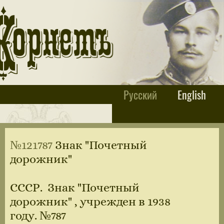
Русский
English
№121787
Знак "Почетный
дорожник"
СССР. Знак "Почетный
дорожник" , учрежден в 1938
году. №787