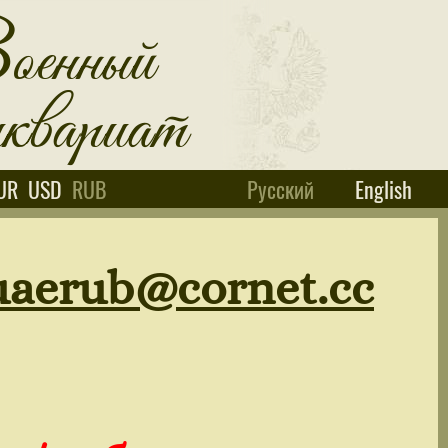
UR
USD
RUB
Русский
English
uaerub@cornet.cc