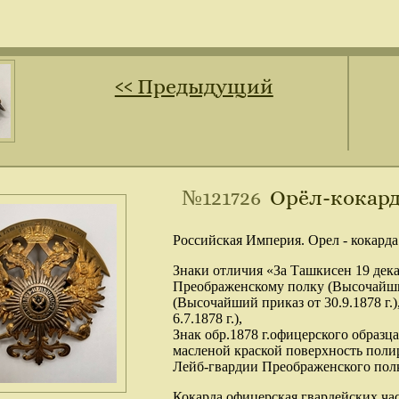
‹‹ Предыдущий
№121726
Орёл-кокард
Российская Империя. Орел - кокарда
Знаки отличия «За Ташкисен 19 дек
Преображенскому полку (Высочайший
(Высочайший приказ от 30.9.1878 г.
6.7.1878 г.),
Знак обр.1878 г.офицерского образца
масленой краской поверхность полир
Лейб-гвардии Преображенского пол
Кокарда офицерская гвардейских час