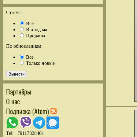
Статус:
Все
В продаже
Проданы
По обновлениям:
Все
Только новые
Партнёры
О нас
Подписка (Atom)
Tel: +79117828401