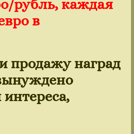
ро/рубль, каждая
евро в
и продажу наград
 вынуждено
 интереса,