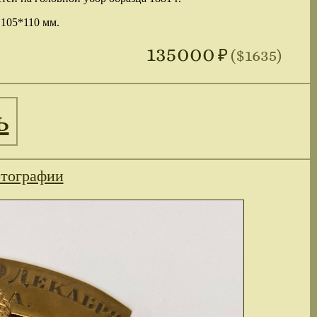
 105*110 мм.
135000
₽
($1635)
ь
тографии