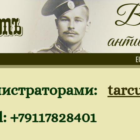
E
нистраторами:
tarc
17828401