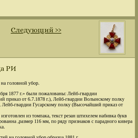
Следующий ››
а РИ
 на головной убор.
абря 1877 г.» были пожалованы: Лейб-гвардии
 приказ от 6.7.1878 г.), Лейб-гвардии Волынскому полку
), Лейб-гвардии Гусарскому полку (Высочайший приказ от
 изготовлен из томпака, текст резан штихелем набивка букв
ованна ,размер 116 мм, по ряду признаков с парадного кивера
ка.
тей на головной убор образца 1881 г.